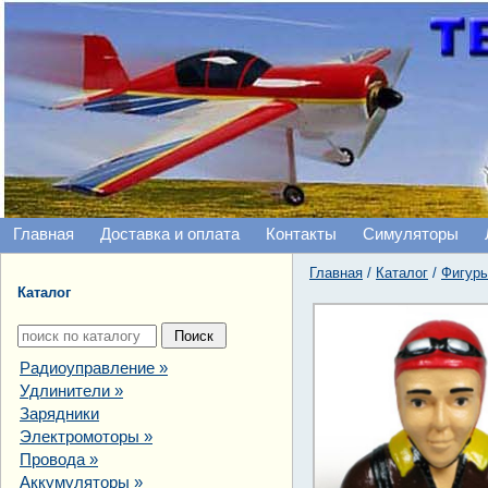
Главная
Доставка и оплата
Контакты
Симуляторы
Главная
/
Каталог
/
Фигуры
Каталог
Радиоуправление
»
Удлинители
»
Зарядники
Электромоторы
»
Провода
»
Аккумуляторы
»