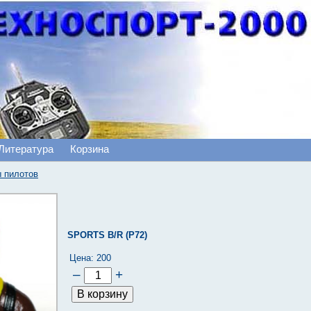
Литература
Корзина
 пилотов
SPORTS B/R (P72)
Цена:
200
–
+