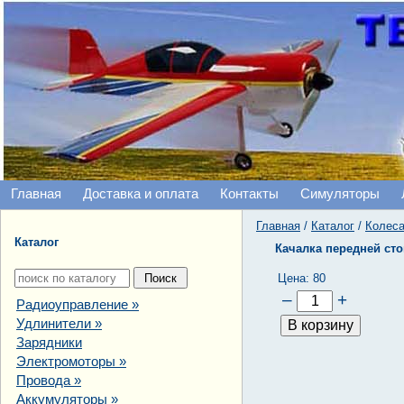
Главная
Доставка и оплата
Контакты
Симуляторы
Главная
/
Каталог
/
Колеса
Каталог
Качалка передней сто
Цена:
80
–
+
Радиоуправление
»
Удлинители
»
Зарядники
Электромоторы
»
Провода
»
Аккумуляторы
»