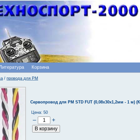
Литература
Корзина
да
/
провода для РМ
Сервопровод для РМ STD FUT (0,08x30x1,2мм - 1 м) (
Цена:
50
–
+