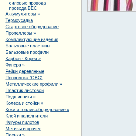
силовые провода
провода BEC
Аккумуляторы
»
Термоусадка
Стартовое оборудование
Пропеллеры
»
Комплектующие изделия
Бальзовые пластины
Бальзовые профили
Карбон - Корея
»
Фанера
»
Рейки деревянные
Проволока (ОВС)
Металлические профили
»
Пластик листовой
Подшипники
»
Колеса и стойки
»
Коки и топлив.оборудование
»
Клей и наполнители
Фигуры пилотов
Метизы и прочее
Пленки
»