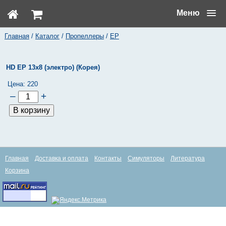
Меню
Главная
/
Каталог
/
Пропеллеры
/
EP
HD EP 13x8 (электро) (Корея)
Цена:
220
–
+
Главная
Доставка и оплата
Контакты
Симуляторы
Литература
Корзина